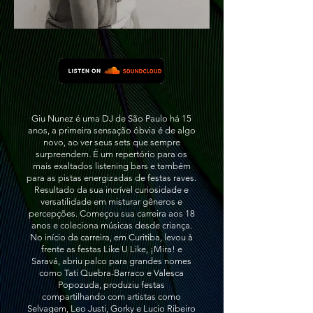
Giu Nunez é uma DJ de São Paulo há 15
anos, a primeira sensação óbvia é de algo
novo, ao ver seus sets que sempre
surpreendem. É um repertório para os
mais exaltados listening bars e também
para as pistas energizadas de festas raves.
Resultado da sua incrível curiosidade e
versatilidade em misturar gêneros e
percepções. Começou sua carreira aos 18
anos e coleciona músicas desde criança.
No início da carreira, em Curitiba, levou à
frente as festas Like U Like, ¡Mira! e
Saravá, abriu palco para grandes nomes
como Tati Quebra-Barraco e Valesca
Popozuda, produziu festas
compartilhando com artistas como
Selvagem, Leo Justi, Gorky e Lucio Ribeiro