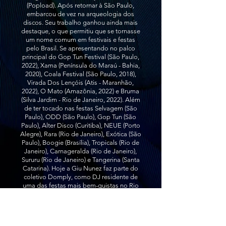
(Popload). Após retornar à São Paulo,
embarcou de vez na arqueologia dos
discos. Seu trabalho ganhou ainda mais
destaque, o que permitiu que se tornasse
um nome comum em festivais e festas
pelo Brasil. Se apresentando no palco
principal do Gop Tun Festival (São Paulo,
2022), Xama (Península do Maraú - Bahia,
2020), Coala Festival (São Paulo, 2018),
Virada Dos Lençóis (Atis - Maranhão,
2022), O Mato (Amazônia, 2022) e Bruma
(Silva Jardim - Rio de Janeiro, 2022). Além
de ter tocado nas festas Selvagem (São
Paulo), ODD (São Paulo), Gop Tun (São
Paulo), Alter Disco (Curitiba), NEUE (Porto
Alegre), Rara (Rio de Janeiro), Exótica (São
Paulo), Boogie (Brasília), Tropicals (Rio de
Janeiro), Carnageralda (Rio de Janeiro),
Sururu (Rio de Janeiro) e Tangerina (Santa
Catarina). Hoje a Giu Nunez faz parte do
coletivo Domply, como DJ residente de
uma das festas mais bem-quistas no Rio
de Janeiro, criada pelo DJ francês
radicado carioca, Craig Ouar. E em 2022
fez sua estréia no Chile, Alemanha,
Bélgica, Paris, Holanda e Itália. Foi a