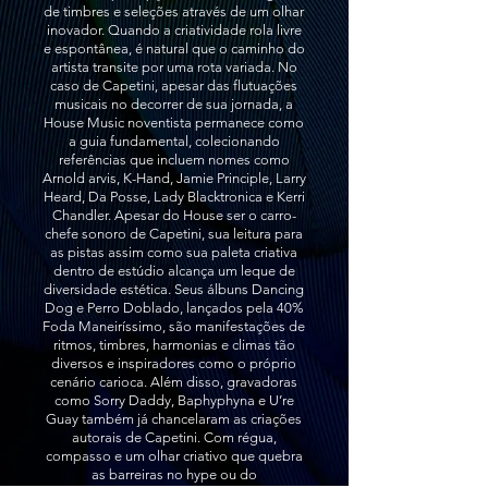
de timbres e seleções através de um olhar
inovador. Quando a criatividade rola livre
e espontânea, é natural que o caminho do
artista transite por uma rota variada. No
caso de Capetini, apesar das flutuações
musicais no decorrer de sua jornada, a
House Music noventista permanece como
a guia fundamental, colecionando
referências que incluem nomes como
Arnold arvis, K-Hand, Jamie Principle, Larry
Heard, Da Posse, Lady Blacktronica e Kerri
Chandler. Apesar do House ser o carro-
chefe sonoro de Capetini, sua leitura para
as pistas assim como sua paleta criativa
dentro de estúdio alcança um leque de
diversidade estética. Seus álbuns Dancing
Dog e Perro Doblado, lançados pela 40%
Foda Maneiríssimo, são manifestações de
ritmos, timbres, harmonias e climas tão
diversos e inspiradores como o próprio
cenário carioca. Além disso, gravadoras
como Sorry Daddy, Baphyphyna e U’re
Guay também já chancelaram as criações
autorais de Capetini. Com régua,
compasso e um olhar criativo que quebra
as barreiras no hype ou do